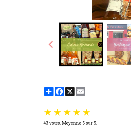
Partager
Facebook
X
Email
★
★
★
★
★
43
votes. Moyenne
5
sur 5.