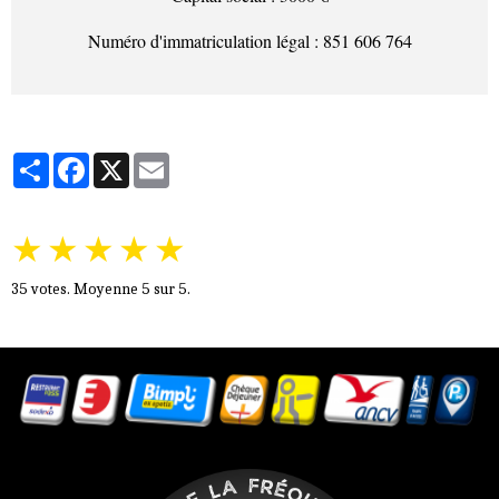
Numéro d'immatriculation légal : 851 606 764
Partager
Facebook
X
Email
★
★
★
★
★
35
votes. Moyenne
5
sur 5.